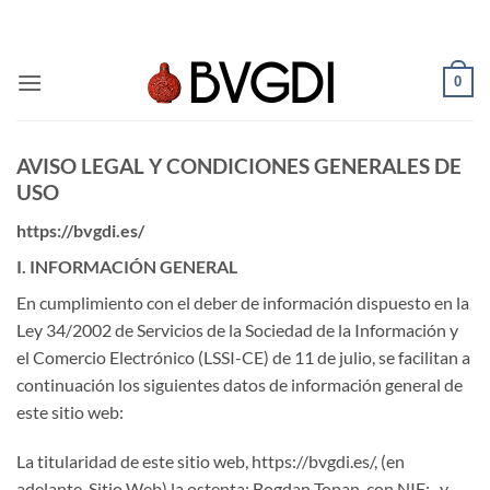
Saltar
al
contenido
0
AVISO LEGAL Y CONDICIONES GENERALES DE
USO
https://bvgdi.es/
I. INFORMACIÓN GENERAL
En cumplimiento con el deber de información dispuesto en la
Ley 34/2002 de Servicios de la Sociedad de la Información y
el Comercio Electrónico (LSSI-CE) de 11 de julio, se facilitan a
continuación los siguientes datos de información general de
este sitio web:
La titularidad de este sitio web, https://bvgdi.es/, (en
adelante, Sitio Web) la ostenta: Bogdan Topan, con NIF: , y