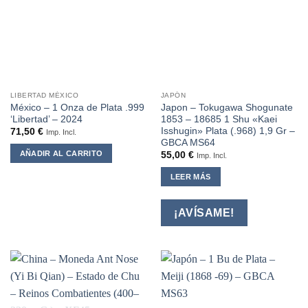
LIBERTAD MÉXICO
JAPÓN
México – 1 Onza de Plata .999
Japon – Tokugawa Shogunate
‘Libertad’ – 2024
1853 – 18685 1 Shu «Kaei
Isshugin» Plata (.968) 1,9 Gr –
71,50
€
Imp. Incl.
GBCA MS64
AÑADIR AL CARRITO
55,00
€
Imp. Incl.
LEER MÁS
¡AVÍSAME!