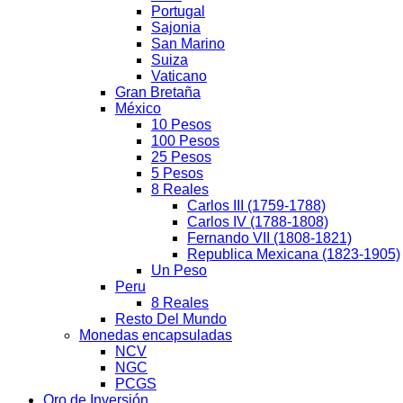
Portugal
Sajonia
San Marino
Suiza
Vaticano
Gran Bretaña
México
10 Pesos
100 Pesos
25 Pesos
5 Pesos
8 Reales
Carlos III (1759-1788)
Carlos IV (1788-1808)
Fernando VII (1808-1821)
Republica Mexicana (1823-1905)
Un Peso
Peru
8 Reales
Resto Del Mundo
Monedas encapsuladas
NCV
NGC
PCGS
Oro de Inversión