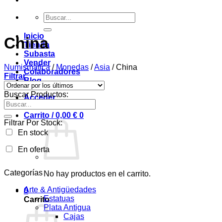
Buscar
por:
Inicio
China
Tienda
Subasta
Vender
Numismática
/
Monedas
/
Asia
/
China
Colaboradores
Filtrar
Blog
Buscar Productos:
Acceder
Buscar
por:
Carrito /
0,00
€
0
Filtrar Por Stock:
En stock
En oferta
Categorías
No hay productos en el carrito.
Arte & Antigüedades
0
Estatuas
Carrito
Plata Antigua
Cajas