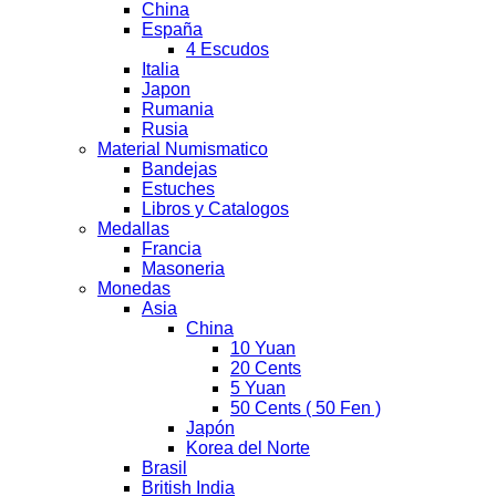
China
España
4 Escudos
Italia
Japon
Rumania
Rusia
Material Numismatico
Bandejas
Estuches
Libros y Catalogos
Medallas
Francia
Masoneria
Monedas
Asia
China
10 Yuan
20 Cents
5 Yuan
50 Cents ( 50 Fen )
Japón
Korea del Norte
Brasil
British India