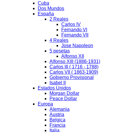
Cuba
Dos Mundos
España
2 Reales
Carlos IV
Fernando VI
Fernando VII
4 Reales
Jose Napoleon
5 pesetas
Alfonso XII
Alfonso XIII (1886-1931)
Carlos III ( 1716 - 1788)
Carlos VII ( 1863-1909)
Gobierno Provisional
Isabel II
Estados Unidos
Morgan Dollar
Peace Dollar
Europa
Alemania
Austria
Belgica
Francia
Italia