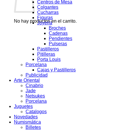
Centros de Mesa
Colgantes
Cucharras
Figuras
No hay productos en el carrito.
Joyeria
Broches
Cadenas
Pendientes
Pulseras
Pastilleros
Pitilleras
Porta Louis
Porcelana
Cajas y Pastilleros
Publicidad
Arte Oriental
Cinabrio
Jade
Netsukes
Porcelana
Juguetes
Catalogos
Novedades
Numismática
Billetes