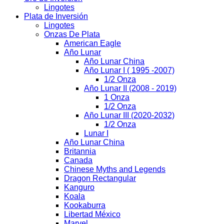
Lingotes
Plata de Inversión
Lingotes
Onzas De Plata
American Eagle
Año Lunar
Año Lunar China
Año Lunar I ( 1995 -2007)
1/2 Onza
Año Lunar II (2008 - 2019)
1 Onza
1/2 Onza
Año Lunar III (2020-2032)
1/2 Onza
Lunar I
Año Lunar China
Britannia
Canada
Chinese Myths and Legends
Dragon Rectangular
Kanguro
Koala
Kookaburra
Libertad México
Marvel