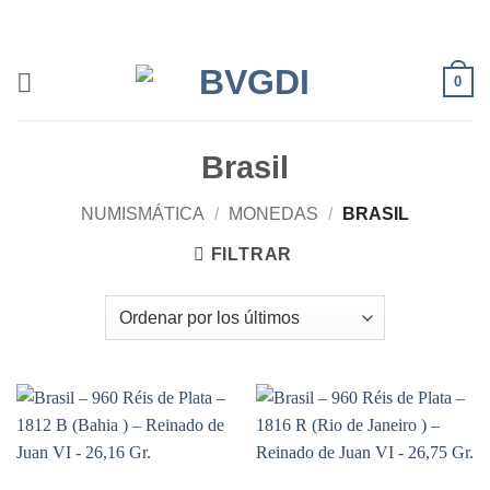
Saltar
al
contenido
0
Brasil
NUMISMÁTICA
/
MONEDAS
/
BRASIL
FILTRAR