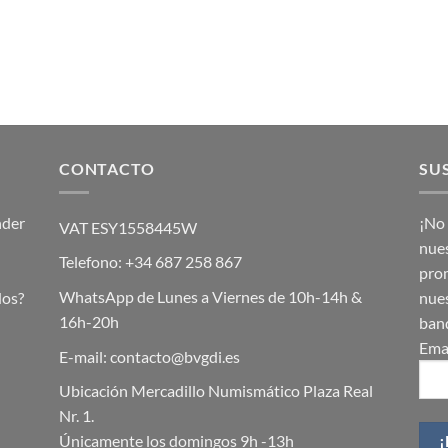
CONTACTO
SU
nder
¡No 
VAT ESY1558445W
nues
Telefono: +34 687 258 867
prom
WhatsApp de Lunes a Viernes de 10h-14h &
dos?
nues
16h-20h
band
Ema
E-mail: contacto@bvgdi.es
Ubicación Mercadillo Numismático Plaza Real
Nr. 1.
Únicamente los domingos 9h -13h