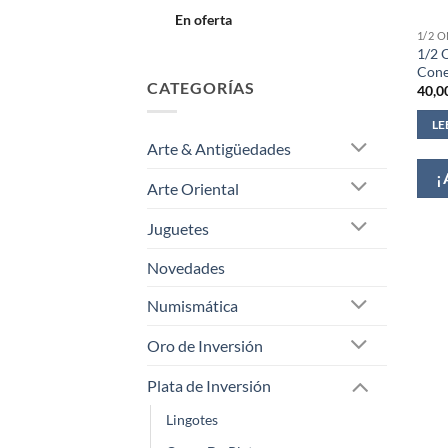
En oferta
1/2 
1/2 
Cone
CATEGORÍAS
40,0
LE
Arte & Antigüedades
¡
Arte Oriental
Juguetes
Novedades
Numismática
Oro de Inversión
Plata de Inversión
Lingotes