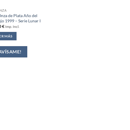
ONZA
Onza de Plata Año del
jo 1999 – Serie Lunar I
0
€
Imp. Incl.
ER MÁS
AVÍSAME!