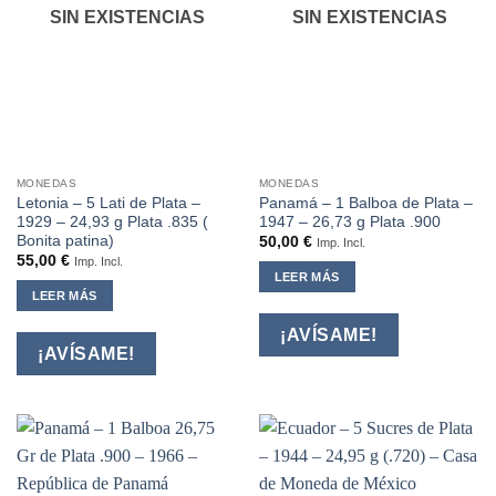
SIN EXISTENCIAS
SIN EXISTENCIAS
MONEDAS
MONEDAS
Letonia – 5 Lati de Plata –
Panamá – 1 Balboa de Plata –
1929 – 24,93 g Plata .835 (
1947 – 26,73 g Plata .900
Bonita patina)
50,00
€
Imp. Incl.
55,00
€
Imp. Incl.
LEER MÁS
LEER MÁS
¡AVÍSAME!
¡AVÍSAME!