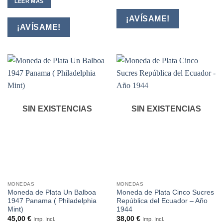
LEER MÁS
¡AVÍSAME!
¡AVÍSAME!
SIN EXISTENCIAS
SIN EXISTENCIAS
MONEDAS
MONEDAS
Moneda de Plata Un Balboa
Moneda de Plata Cinco Sucres
1947 Panama ( Philadelphia
República del Ecuador – Año
Mint)
1944
45,00
€
38,00
€
Imp. Incl.
Imp. Incl.