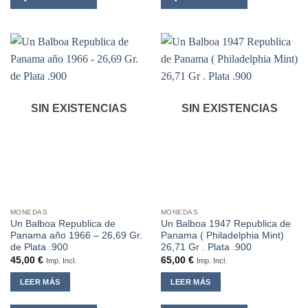
SIN EXISTENCIAS
SIN EXISTENCIAS
MONEDAS
MONEDAS
Un Balboa Republica de
Un Balboa 1947 Republica de
Panama año 1966 – 26,69 Gr.
Panama ( Philadelphia Mint)
de Plata .900
26,71 Gr . Plata .900
45,00
€
65,00
€
Imp. Incl.
Imp. Incl.
LEER MÁS
LEER MÁS