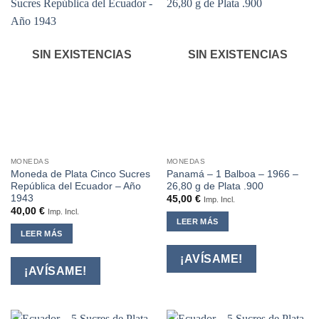
SIN EXISTENCIAS
SIN EXISTENCIAS
MONEDAS
MONEDAS
Moneda de Plata Cinco Sucres
Panamá – 1 Balboa – 1966 –
República del Ecuador – Año
26,80 g de Plata .900
1943
45,00
€
Imp. Incl.
40,00
€
Imp. Incl.
LEER MÁS
LEER MÁS
¡AVÍSAME!
¡AVÍSAME!