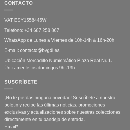
CONTACTO
VAT ESY1558445W
Telefono: +34 687 258 867
WhatsApp de Lunes a Viernes de 10h-14h & 16h-20h
E-mail: contacto@bvgdi.es
Ubicación Mercadillo Numismático Plaza Real Nr. 1.
Únicamente los domingos 9h -13h
SUSCRÍBETE
¡No te pierdas ninguna novedad! Suscríbete a nuestro
boletín y recibe las últimas noticias, promociones
exclusivas y actualizaciones sobre nuestras colecciones
directamente en tu bandeja de entrada.
Email*