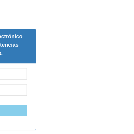
ectrónico
tencias
.