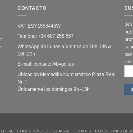
CONTACTO
SU
¡No
VAT ESY1558445W
nues
Telefono: +34 687 258 867
r
pro
WhatsApp de Lunes a Viernes de 10h-14h &
e
sob
16h-20h
ban
Ema
E-mail: contacto@bvgdi.es
Ubicación Mercadillo Numismático Plaza Real
Nr. 1.
Únicamente los domingos 9h -13h
 LEGAL
CONDICIONES DE SUBASTA
COOKIES
CONDICIONES DE V