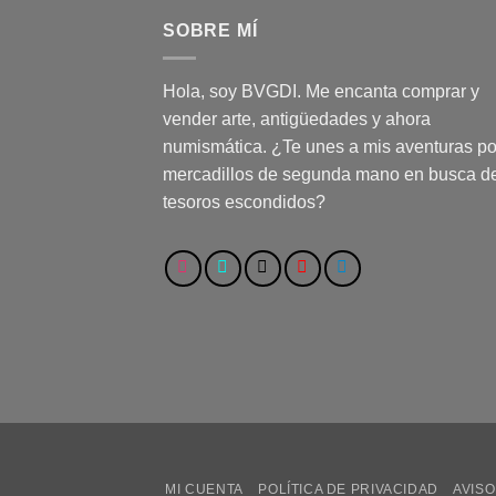
SOBRE MÍ
Hola, soy BVGDI. Me encanta comprar y
vender arte, antigüedades y ahora
numismática. ¿Te unes a mis aventuras po
mercadillos de segunda mano en busca d
tesoros escondidos?
MI CUENTA
POLÍTICA DE PRIVACIDAD
AVISO