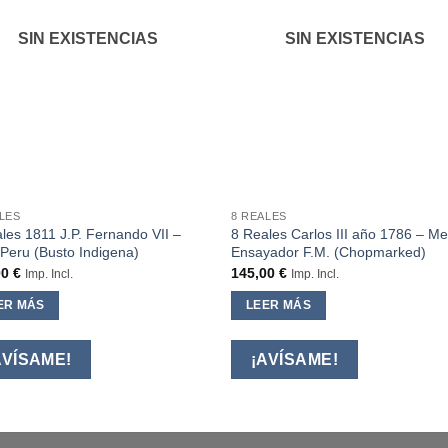
SIN EXISTENCIAS
SIN EXISTENCIAS
LES
8 REALES
les 1811 J.P. Fernando VII –
8 Reales Carlos III año 1786 – Me
Peru (Busto Indigena)
Ensayador F.M. (Chopmarked)
00
€
145,00
€
Imp. Incl.
Imp. Incl.
ER MÁS
LEER MÁS
AVÍSAME!
¡AVÍSAME!