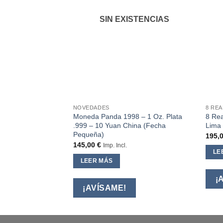
STENCIAS
SIN EXISTENCIAS
NOVEDADES
8 REA
e Plata .999
Moneda Panda 1998 – 1 Oz. Plata
8 Rea
.999 – 10 Yuan China (Fecha
Lima 
Pequeña)
195,
145,00
€
Imp. Incl.
LE
LEER MÁS
¡
¡AVÍSAME!