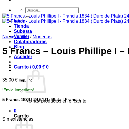
Buscar
por:
Inicio
Tienda
Subasta
Vender
Numismática
/
Monedas
Colaboradores
Blog
5 Francs – Louis Phillipe I –
Acceder
Carrito /
0,00
€
0
35,00
€
Imp. Incl.
!Envio Inmediato!
5 Francs 1834 | 24,64 Gr Plata | Francia
No hay productos en el carrito.
0
Carrito
Sin existencias