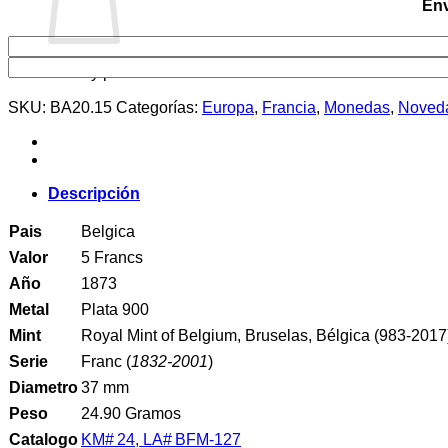
Env
No hay productos en el carrito.
SKU:
BA20.15
Categorías:
Europa
,
Francia
,
Monedas
,
Noved
Descripción
Pais
Belgica
Valor
5 Francs
Año
1873
Metal
Plata 900
Mint
Royal Mint of Belgium, Bruselas, Bélgica (983-2017
Serie
Franc (
1832-2001
)
Diametro
37 mm
Peso
24.90 Gramos
Catalogo
KM# 24, LA# BFM-127