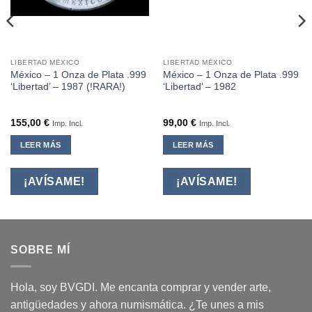
LIBERTAD MÉXICO
LIBERTAD MÉXICO
México – 1 Onza de Plata .999
México – 1 Onza de Plata .999
‘Libertad’ – 1987 (!RARA!)
‘Libertad’ – 1982
155,00
€
99,00
€
Imp. Incl.
Imp. Incl.
LEER MÁS
LEER MÁS
¡AVÍSAME!
¡AVÍSAME!
SOBRE MÍ
Hola, soy BVGDI. Me encanta comprar y vender arte,
antigüedades y ahora numismática. ¿Te unes a mis