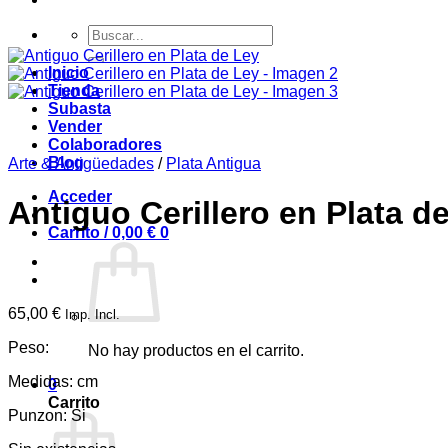
Buscar
por:
Inicio
Tienda
Subasta
Vender
Colaboradores
Blog
Arte & Antigüedades
/
Plata Antigua
Acceder
Antiguo Cerillero en Plata d
Carrito /
0,00
€
0
65,00
€
Imp. Incl.
Peso:
No hay productos en el carrito.
Medidas: cm
0
Carrito
Punzon: Si