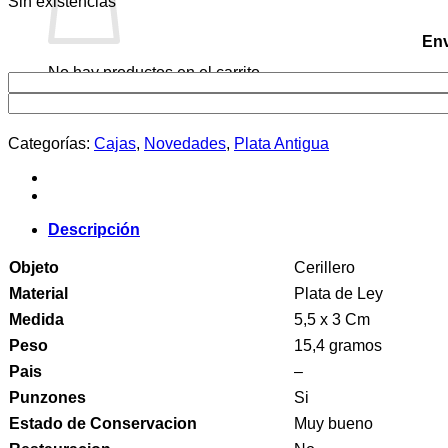
Sin existencias
Env
No hay productos en el carrito.
Categorías:
Cajas
,
Novedades
,
Plata Antigua
Descripción
Objeto
Cerillero
Material
Plata de Ley
Medida
5,5 x 3 Cm
Peso
15,4 gramos
Pais
–
Punzones
Si
Estado de Conservacion
Muy bueno