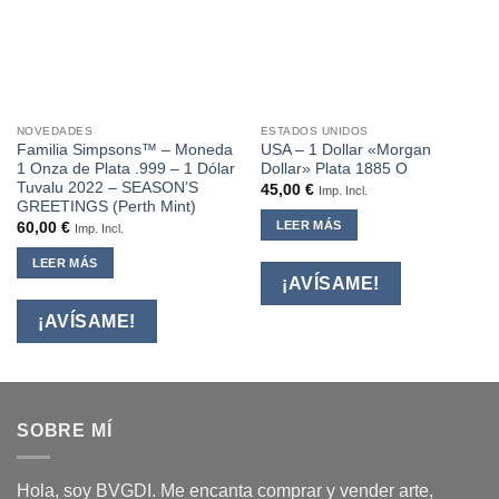
NOVEDADES
ESTADOS UNIDOS
Familia Simpsons™ – Moneda
USA – 1 Dollar «Morgan
1 Onza de Plata .999 – 1 Dólar
Dollar» Plata 1885 O
Tuvalu 2022 – SEASON’S
45,00
€
Imp. Incl.
GREETINGS (Perth Mint)
LEER MÁS
60,00
€
Imp. Incl.
LEER MÁS
¡AVÍSAME!
¡AVÍSAME!
SOBRE MÍ
Hola, soy BVGDI. Me encanta comprar y vender arte,