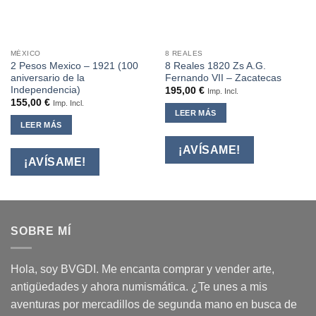
MÉXICO
8 REALES
2 Pesos Mexico – 1921 (100
8 Reales 1820 Zs A.G.
aniversario de la
Fernando VII – Zacatecas
Independencia)
195,00
€
Imp. Incl.
155,00
€
Imp. Incl.
LEER MÁS
LEER MÁS
¡AVÍSAME!
¡AVÍSAME!
SOBRE MÍ
Hola, soy BVGDI. Me encanta comprar y vender arte,
antigüedades y ahora numismática. ¿Te unes a mis
aventuras por mercadillos de segunda mano en busca de