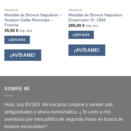
FRANCIA
FRANCIA
Medalla de Bronce Napoleon –
Medalla de Bronce Napoleon
Auspice Gallia Renovata –
Emperador III -1866
Francia
265,00
€
Imp. Incl.
35,00
€
Imp. Incl.
LEER MÁS
LEER MÁS
¡AVÍSAME!
¡AVÍSAME!
SOBRE MÍ
Hola, soy BVGDI. Me encanta comprar y vender arte,
antigüedades y ahora numismática. ¿Te unes a mis
aventuras por mercadillos de segunda mano en busca de
tesoros escondidos?