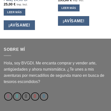
195,00
€
Imp. Incl.
25,00
€
Imp. Incl.
LEER MÁS
LEER MÁS
¡AVÍSAME!
¡AVÍSAME!
SOBRE MÍ
Hola, soy BVGDI. Me encanta comprar y vender arte,
antigüedades y ahora numismática. ¿Te unes a mis
aventuras por mercadillos de segunda mano en busca de
tesoros escondidos?