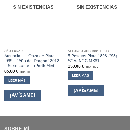
SIN EXISTENCIAS
SIN EXISTENCIAS
AÑO LUNAR
ALFONSO XIII (1886-1931)
Australia – 1 Onza de Plata
5 Pesetas Plata 1898 (*98)
.999 – “Año del Dragón” 2012
SGV- NGC MS61
– Serie Lunar II (Perth Mint)
150,00
€
Imp. Incl.
85,00
€
Imp. Incl.
LEER MÁS
LEER MÁS
¡AVÍSAME!
¡AVÍSAME!
SOBRE MÍ