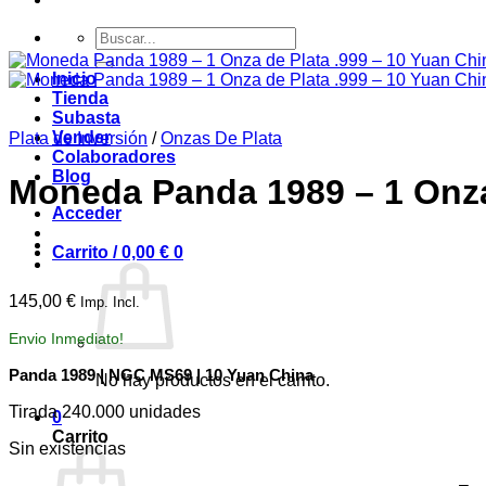
Buscar
por:
Inicio
Tienda
Subasta
Vender
Plata de Inversión
/
Onzas De Plata
Colaboradores
Blog
Moneda Panda 1989 – 1 Onza
Acceder
Carrito /
0,00
€
0
145,00
€
Imp. Incl.
Envio Inmediato!
Panda 1989 | NGC MS69 | 10 Yuan China
No hay productos en el carrito.
Tirada 240.000 unidades
0
Carrito
Sin existencias