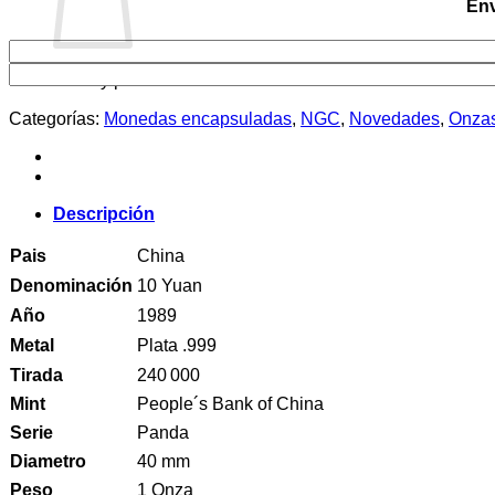
Env
No hay productos en el carrito.
Categorías:
Monedas encapsuladas
,
NGC
,
Novedades
,
Onzas
Descripción
Pais
China
Denominación
10 Yuan
Año
1989
Metal
Plata .999
Tirada
240 000
Mint
People´s Bank of China
Serie
Panda
Diametro
40 mm
Peso
1 Onza