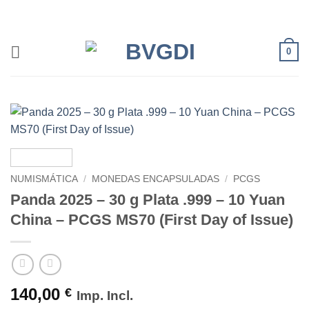
Saltar
al
contenido
0
NUMISMÁTICA
/
MONEDAS ENCAPSULADAS
/
PCGS
Panda 2025 – 30 g Plata .999 – 10 Yuan
China – PCGS MS70 (First Day of Issue)
140,00
€
Imp. Incl.