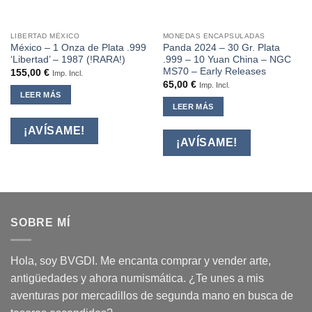
LIBERTAD MÉXICO
MONEDAS ENCAPSULADAS
México – 1 Onza de Plata .999
Panda 2024 – 30 Gr. Plata
‘Libertad’ – 1987 (!RARA!)
.999 – 10 Yuan China – NGC
MS70 – Early Releases
155,00
€
Imp. Incl.
65,00
€
Imp. Incl.
LEER MÁS
LEER MÁS
¡AVÍSAME!
¡AVÍSAME!
SOBRE MÍ
Hola, soy BVGDI. Me encanta comprar y vender arte,
antigüedades y ahora numismática. ¿Te unes a mis
aventuras por mercadillos de segunda mano en busca de