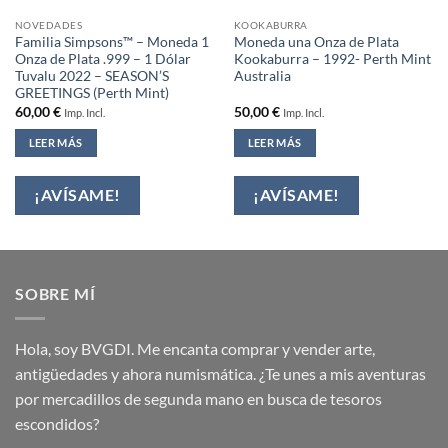
NOVEDADES
KOOKABURRA
Familia Simpsons™ – Moneda 1
Moneda una Onza de Plata
Onza de Plata .999 – 1 Dólar
Kookaburra – 1992- Perth Mint
Tuvalu 2022 – SEASON’S
Australia
GREETINGS (Perth Mint)
60,00
€
50,00
€
Imp. Incl.
Imp. Incl.
LEER MÁS
LEER MÁS
¡AVÍSAME!
¡AVÍSAME!
SOBRE MÍ
Hola, soy BVGDI. Me encanta comprar y vender arte,
antigüedades y ahora numismática. ¿Te unes a mis aventuras
por mercadillos de segunda mano en busca de tesoros
escondidos?