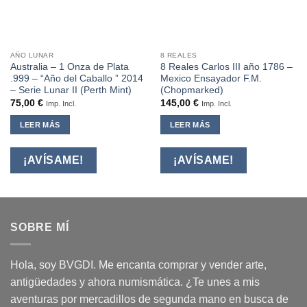
AÑO LUNAR
8 REALES
Australia – 1 Onza de Plata
8 Reales Carlos III año 1786 –
.999 – “Año del Caballo ” 2014
Mexico Ensayador F.M.
– Serie Lunar II (Perth Mint)
(Chopmarked)
75,00
€
145,00
€
Imp. Incl.
Imp. Incl.
LEER MÁS
LEER MÁS
¡AVÍSAME!
¡AVÍSAME!
SOBRE MÍ
Hola, soy BVGDI. Me encanta comprar y vender arte,
antigüedades y ahora numismática. ¿Te unes a mis
aventuras por mercadillos de segunda mano en busca de