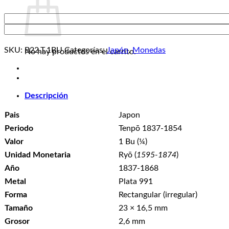
SKU:
B22.T.1BU
Categorías:
Japón
,
Monedas
No hay productos en el carrito.
Descripción
Pais
Japon
Periodo
Tenpō 1837-1854
Valor
1 Bu (¼)
Unidad Monetaria
Ryō (
1595-1874
)
Año
1837-1868
Metal
Plata 991
Forma
Rectangular (irregular)
Tamaño
23 × 16,5 mm
Grosor
2,6 mm