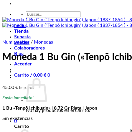
Buscar
por:
Inicio
Tienda
Subasta
Numismática
/
Monedas
Vender
Colaboradores
Blog
Moneda 1 Bu Gin («Tenpō Ichibu
Acceder
Carrito /
0,00
€
0
45,00
€
Imp. Incl.
Envio Inmediato!
1 Bu «Tenpō Ichibugin» | 8,72 Gr Plata | Japon
No hay productos en el carrito.
Sin existencias
0
Carrito