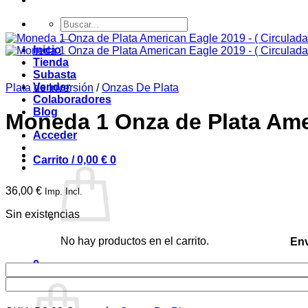
Buscar
por:
Inicio
Tienda
Subasta
Vender
Plata de Inversión
/
Onzas De Plata
Colaboradores
Blog
Moneda 1 Onza de Plata Amer
Acceder
Carrito /
0,00
€
0
36,00
€
Imp. Incl.
Sin existencias
No hay productos en el carrito.
Env
0
Carrito