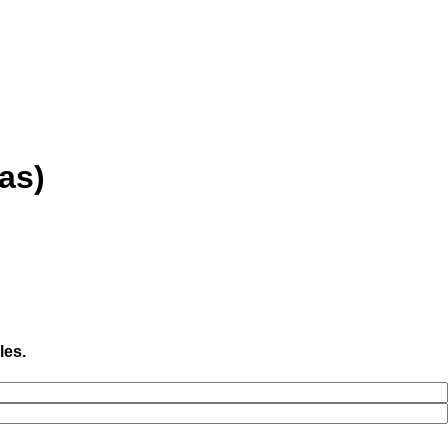
as)
les.