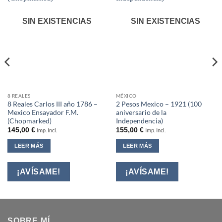
SIN EXISTENCIAS
SIN EXISTENCIAS
8 REALES
MÉXICO
8 Reales Carlos III año 1786 –
2 Pesos Mexico – 1921 (100
Mexico Ensayador F.M.
aniversario de la
(Chopmarked)
Independencia)
145,00
€
155,00
€
Imp. Incl.
Imp. Incl.
LEER MÁS
LEER MÁS
¡AVÍSAME!
¡AVÍSAME!
SOBRE MÍ